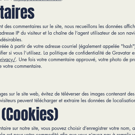
aires
sent des commentaires sur le site, nous recueillons les données affi
dresse IP du visiteur et la chaîne de l’agent utilisateur de son nav
ndésirables.
ée à partir de votre adresse courriel (également appelée "hash")
ier si vous l’utilisez. La politique de confidentialité de Gravatar es
privacy/
. Une fois votre commentaire approuvé, votre photo de prof
e votre commentaire.
ages sur le site web, évitez de téléverser des images contenant de
visiteurs peuvent télécharger et extraire les données de localisatio
(Cookies)
aire sur notre site, vous pouvez choisir d’enregistrer votre nom, ad
la est pour votre commodité afin que vous n’ayez pas à remplir v