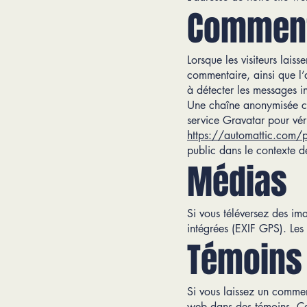
Comment
Lorsque les visiteurs lais
commentaire, ainsi que l’a
à détecter les messages i
Une chaîne anonymisée cré
service Gravatar pour vérif
https://automattic.com/
public dans le contexte d
Médias
Si vous téléversez des im
intégrées (EXIF GPS). Les 
Témoins 
Si vous laissez un comment
web dans des témoins. Ce