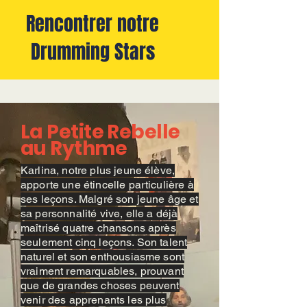
Rencontrer notre
Drumming Stars
La Petite Rebelle
au Rythme
Karlina, notre plus jeune élève,
apporte une étincelle particulière à
ses leçons. Malgré son jeune âge et
sa personnalité vive, elle a déjà
maîtrisé quatre chansons après
seulement cinq leçons. Son talent
naturel et son enthousiasme sont
vraiment remarquables, prouvant
que de grandes choses peuvent
venir des apprenants les plus